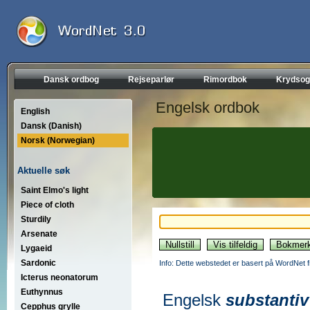
Dansk ordbog
Rejseparlør
Rimordbok
Krydsog
Engelsk ordbok
English
Dansk (Danish)
Norsk (Norwegian)
Aktuelle søk
Saint Elmo's light
Piece of cloth
Sturdily
Arsenate
Lygaeid
Sardonic
Info: Dette webstedet er basert på WordNet f
Icterus neonatorum
Euthynnus
Engelsk
substantiv
Cepphus grylle