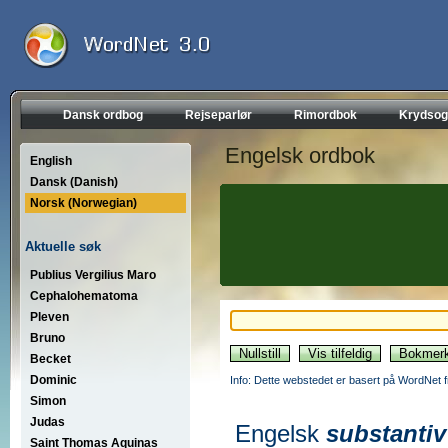
Dansk ordbog
Rejseparlør
Rimordbok
Krydsog
Engelsk ordbok
English
Dansk (Danish)
Norsk (Norwegian)
Aktuelle søk
Publius Vergilius Maro
Cephalohematoma
Pleven
Bruno
Becket
Dominic
Info: Dette webstedet er basert på WordNet f
Simon
Judas
Engelsk
substantiv
Saint Thomas Aquinas