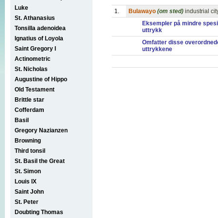
Luke
1.
Bulawayo
(om sted)
industrial c
St. Athanasius
Eksempler på mindre spesi
Tonsilla adenoidea
uttrykk
Ignatius of Loyola
Omfatter disse overordned
Saint Gregory I
uttrykkene
Actinometric
St. Nicholas
Augustine of Hippo
Old Testament
Brittle star
Cofferdam
Basil
Gregory Nazianzen
Browning
Third tonsil
St. Basil the Great
St. Simon
Louis IX
Saint John
St. Peter
Doubting Thomas