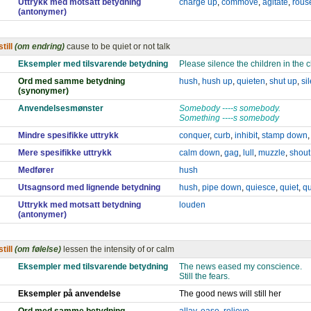
Uttrykk med motsatt betydning
charge up
,
commove
,
agitate
,
rous
(antonymer)
still
(om endring)
cause to be quiet or not talk
Eksempler med tilsvarende betydning
Please silence the children in the c
Ord med samme betydning
hush
,
hush up
,
quieten
,
shut up
,
si
(synonymer)
Anvendelsesmønster
Somebody ----s somebody.
Something ----s somebody
Mindre spesifikke uttrykk
conquer
,
curb
,
inhibit
,
stamp down
Mere spesifikke uttrykk
calm down
,
gag
,
lull
,
muzzle
,
shou
Medfører
hush
Utsagnsord med lignende betydning
hush
,
pipe down
,
quiesce
,
quiet
,
qu
Uttrykk med motsatt betydning
louden
(antonymer)
still
(om følelse)
lessen the intensity of or calm
Eksempler med tilsvarende betydning
The news eased my conscience.
Still the fears.
Eksempler på anvendelse
The good news will still her