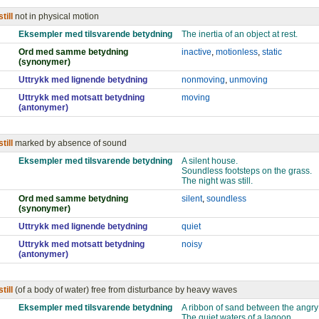
still
not in physical motion
Eksempler med tilsvarende betydning
The inertia of an object at rest.
Ord med samme betydning
inactive
,
motionless
,
static
(synonymer)
Uttrykk med lignende betydning
nonmoving
,
unmoving
Uttrykk med motsatt betydning
moving
(antonymer)
still
marked by absence of sound
Eksempler med tilsvarende betydning
A silent house.
Soundless footsteps on the grass.
The night was still.
Ord med samme betydning
silent
,
soundless
(synonymer)
Uttrykk med lignende betydning
quiet
Uttrykk med motsatt betydning
noisy
(antonymer)
still
(of a body of water) free from disturbance by heavy waves
Eksempler med tilsvarende betydning
A ribbon of sand between the angry
The quiet waters of a lagoon.