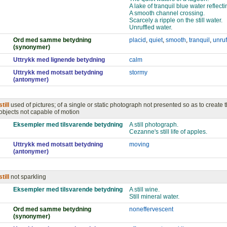
A lake of tranquil blue water reflecti
A smooth channel crossing.
Scarcely a ripple on the still water.
Unruffled water.
Ord med samme betydning
placid
,
quiet
,
smooth
,
tranquil
,
unruf
(synonymer)
Uttrykk med lignende betydning
calm
Uttrykk med motsatt betydning
stormy
(antonymer)
still
used of pictures; of a single or static photograph not presented so as to create t
objects not capable of motion
Eksempler med tilsvarende betydning
A still photograph.
Cezanne's still life of apples.
Uttrykk med motsatt betydning
moving
(antonymer)
still
not sparkling
Eksempler med tilsvarende betydning
A still wine.
Still mineral water.
Ord med samme betydning
noneffervescent
(synonymer)