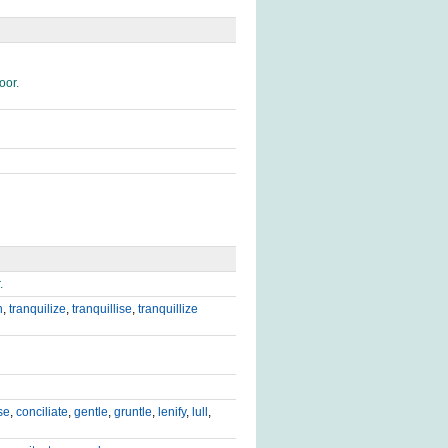
oor.
.
n
,
tranquilize
,
tranquillise
,
tranquillize
se
,
conciliate
,
gentle
,
gruntle
,
lenify
,
lull
,