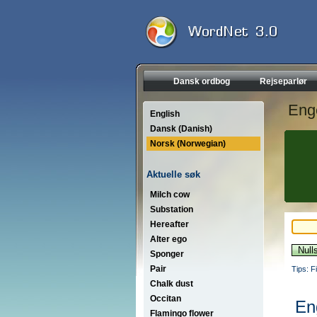
Dansk ordbog
Rejseparlør
Eng
English
Dansk (Danish)
Norsk (Norwegian)
Aktuelle søk
Milch cow
Substation
Hereafter
Alter ego
Sponger
Pair
Tips: F
Chalk dust
Occitan
En
Flamingo flower