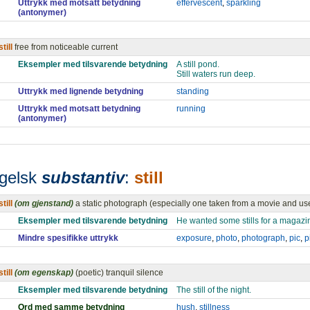
Uttrykk med motsatt betydning
effervescent
,
sparkling
(antonymer)
still
free from noticeable current
Eksempler med tilsvarende betydning
A still pond.
Still waters run deep.
Uttrykk med lignende betydning
standing
Uttrykk med motsatt betydning
running
(antonymer)
gelsk
substantiv
:
still
still
(om gjenstand)
a static photograph (especially one taken from a movie and us
Eksempler med tilsvarende betydning
He wanted some stills for a magazi
Mindre spesifikke uttrykk
exposure
,
photo
,
photograph
,
pic
,
p
still
(om egenskap)
(poetic) tranquil silence
Eksempler med tilsvarende betydning
The still of the night.
Ord med samme betydning
hush
,
stillness