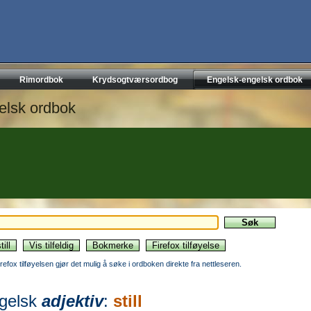
Rimordbok
Krydsogtværsordbog
Engelsk-engelsk ordbok
elsk ordbok
irefox tilføyelsen gjør det mulig å søke i ordboken direkte fra nettleseren.
gelsk
adjektiv
:
still