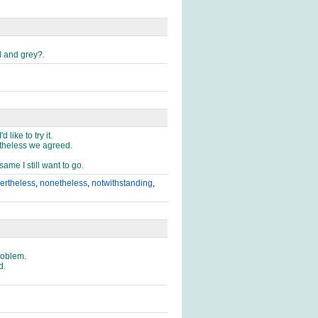
d and grey?.
 like to try it.
rtheless we agreed.
same I still want to go.
ertheless
,
nonetheless
,
notwithstanding
,
problem.
d.