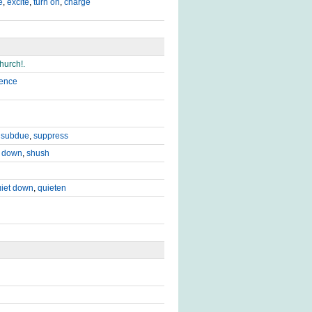
e
,
excite
,
turn on
,
charge
hurch!.
lence
,
subdue
,
suppress
t down
,
shush
iet down
,
quieten