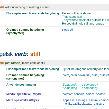
still
without moving or making a sound
Eksempler med tilsvarende betydning
He sat still as a statue.
Time stood still.
They waited stock-still outside the d
He couldn't hold still any longer.
Ord med samme betydning
stock-still
(synonymer)
gelsk
verb
:
still
still
(om følelse)
make calm or still
Eksempler med tilsvarende betydning
Quiet the dragons of worry and fear
Ord med samme betydning
calm
,
calm down
,
lull
,
quiet
,
quiete
(synonymer)
Anvendelsesmønster
Somebody ----s somebody.
Something ----s somebody
Mindre spesifikke uttrykk
comfort
,
console
,
solace
,
soothe
Mere spesifikke uttrykk
appease
,
assuage
,
assure
,
compo
mollify
,
pacify
,
placate
,
reassure