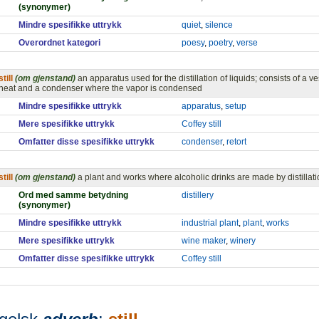
(synonymer)
Mindre spesifikke uttrykk
quiet
,
silence
Overordnet kategori
poesy
,
poetry
,
verse
still
(om gjenstand)
an apparatus used for the distillation of liquids; consists of a 
heat and a condenser where the vapor is condensed
Mindre spesifikke uttrykk
apparatus
,
setup
Mere spesifikke uttrykk
Coffey still
Omfatter disse spesifikke uttrykk
condenser
,
retort
still
(om gjenstand)
a plant and works where alcoholic drinks are made by distillat
Ord med samme betydning
distillery
(synonymer)
Mindre spesifikke uttrykk
industrial plant
,
plant
,
works
Mere spesifikke uttrykk
wine maker
,
winery
Omfatter disse spesifikke uttrykk
Coffey still