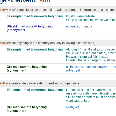
gelsk
adverb
:
still
still
with reference to action or condition; without change, interruption, or cessation
Eksempler med tilsvarende betydning
It's still warm outside.
Will you still love me when we're ol
Uttrykk med motsatt betydning
no longer
,
no more
(antonymer)
still
despite anything to the contrary (usually following a concession)
Eksempler med tilsvarende betydning
Although I'm a little afraid, however I'd
While we disliked each other, neve
He was a stern yet fair master.
Granted that it is dangerous, all the 
Ord med samme betydning
all the same
,
even so
,
however
,
nev
(synonymer)
withal
,
yet
still
to a greater degree or extent; used with comparisons
Eksempler med tilsvarende betydning
Looked sick and felt even worse.
An even (or still) more interesting 
Still another problem must be solve
A yet sadder tale.
Ord med samme betydning
even
,
yet
(synonymer)