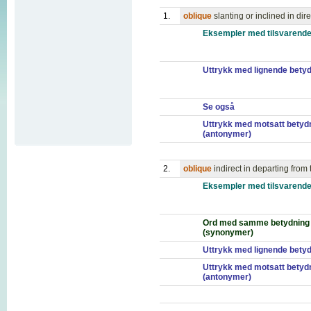
1.
oblique
slanting or inclined in dir
Eksempler med tilsvarende
Uttrykk med lignende bety
Se også
Uttrykk med motsatt betyd
(antonymer)
2.
oblique
indirect in departing fro
Eksempler med tilsvarende
Ord med samme betydning
(synonymer)
Uttrykk med lignende bety
Uttrykk med motsatt betyd
(antonymer)