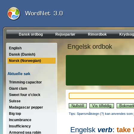
Dansk ordbog
Rejseparlør
Rimordbok
Krydsog
Engelsk ordbok
English
Dansk (Danish)
Norsk (Norwegian)
Aktuelle søk
Trimming capacitor
Giant clam
Sweet four o'clock
Suisse
Madagascar pepper
Big top
Tips: Spørsmålstegn (?) kan anvendes som jo
Incumbrance
Insufficiency
Engelsk
verb
:
take 
Armored sea robin