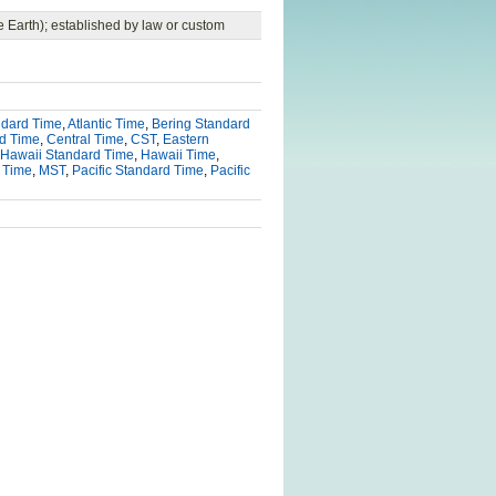
the Earth); established by law or custom
andard Time
,
Atlantic Time
,
Bering Standard
rd Time
,
Central Time
,
CST
,
Eastern
Hawaii Standard Time
,
Hawaii Time
,
 Time
,
MST
,
Pacific Standard Time
,
Pacific