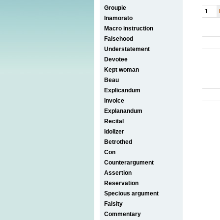
Groupie
1.
Inamorato
Macro instruction
Falsehood
Understatement
Devotee
Kept woman
Beau
Explicandum
Invoice
Explanandum
Recital
Idolizer
Betrothed
Con
Counterargument
Assertion
Reservation
Specious argument
Falsity
Commentary