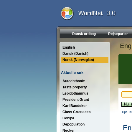
Dansk ordbog
Rejseparlør
Eng
English
Dansk (Danish)
Norsk (Norwegian)
Aktuelle søk
Autochthonic
Taste property
Lepidothamnus
President Grant
Karl Baedeker
Class Crustacea
Tips: K
Genipa
Depopulation
En
Necker