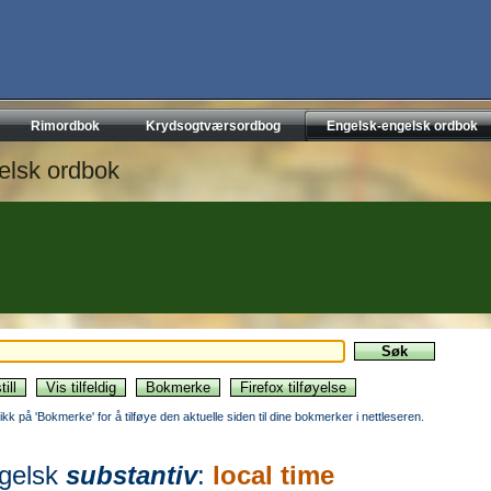
Rimordbok
Krydsogtværsordbog
Engelsk-engelsk ordbok
elsk ordbok
likk på 'Bokmerke' for å tilføye den aktuelle siden til dine bokmerker i nettleseren.
gelsk
substantiv
:
local time