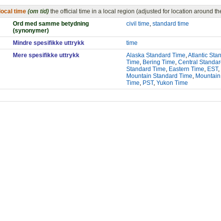
local time
(om tid)
the official time in a local region (adjusted for location around 
Ord med samme betydning
civil time
,
standard time
(synonymer)
Mindre spesifikke uttrykk
time
Mere spesifikke uttrykk
Alaska Standard Time
,
Atlantic St
Time
,
Bering Time
,
Central Standa
Standard Time
,
Eastern Time
,
EST
,
Mountain Standard Time
,
Mountain
Time
,
PST
,
Yukon Time