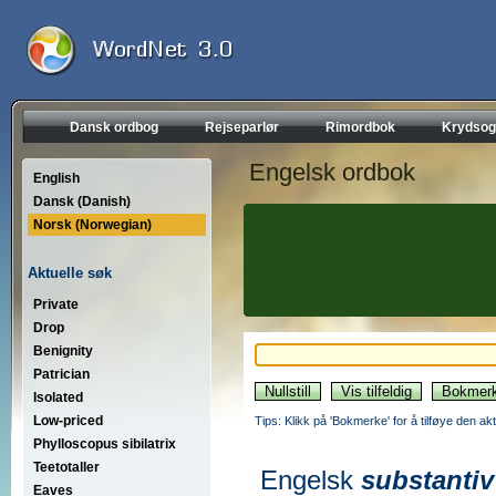
Dansk ordbog
Rejseparlør
Rimordbok
Krydsog
Engelsk ordbok
English
Dansk (Danish)
Norsk (Norwegian)
Aktuelle søk
Private
Drop
Benignity
Patrician
Isolated
Low-priced
Tips: Klikk på 'Bokmerke' for å tilføye den akt
Phylloscopus sibilatrix
Teetotaller
Engelsk
substantiv
Eaves