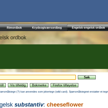
Rimordbok
Krydsogtværsordbog
Engelsk-engelsk ordbok
elsk ordbok
pørsmålstegn (?) kan anvendes som jokertegn (wild card). Spørsmålstegnet erstatter et tegn
gelsk
substantiv
:
cheeseflower