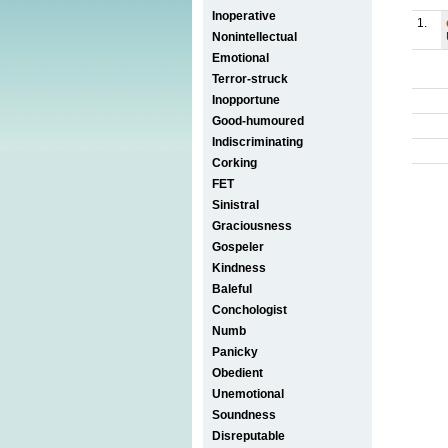
Inoperative
1.
Nonintellectual
Emotional
Terror-struck
Inopportune
Good-humoured
Indiscriminating
Corking
FET
Sinistral
Graciousness
Gospeler
Kindness
Baleful
Conchologist
Numb
Panicky
Obedient
Unemotional
Soundness
Disreputable