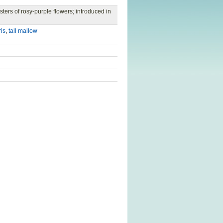
ters of rosy-purple flowers; introduced in
ris
,
tall mallow