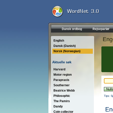
Dansk ordbog
Rejseparlør
Eng
English
Dansk (Danish)
Norsk (Norwegian)
Aktuelle søk
Harvard
Motor region
Parapraxis
Southerner
Beatrice Webb
Philosophic
Tips: S
The Pamirs
Dandy
En
Coin collector