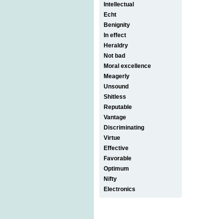
Intellectual
Echt
Benignity
In effect
Heraldry
Not bad
Moral excellence
Meagerly
Unsound
Shitless
Reputable
Vantage
Discriminating
Virtue
Effective
Favorable
Optimum
Nifty
Electronics