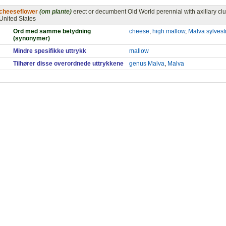
cheeseflower
(om plante)
erect or decumbent Old World perennial with axillary clus
United States
Ord med samme betydning
cheese
,
high mallow
,
Malva sylvest
(synonymer)
Mindre spesifikke uttrykk
mallow
Tilhører disse overordnede uttrykkene
genus Malva
,
Malva