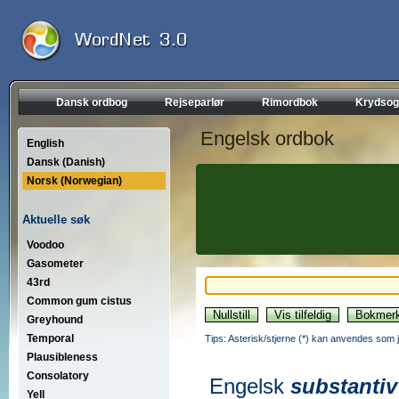
Dansk ordbog
Rejseparlør
Rimordbok
Krydsog
Engelsk ordbok
English
Dansk (Danish)
Norsk (Norwegian)
Aktuelle søk
Voodoo
Gasometer
43rd
Common gum cistus
Greyhound
Temporal
Tips: Asterisk/stjerne (*) kan anvendes som jok
Plausibleness
Consolatory
Engelsk
substantiv
Yell