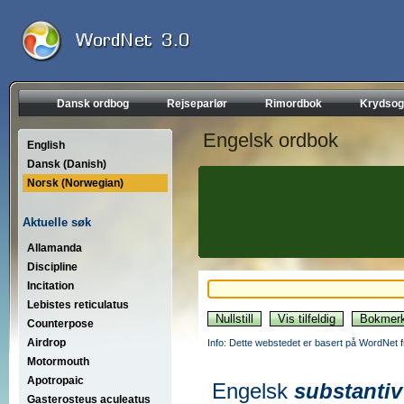
Dansk ordbog
Rejseparlør
Rimordbok
Krydsog
Engelsk ordbok
English
Dansk (Danish)
Norsk (Norwegian)
Aktuelle søk
Allamanda
Discipline
Incitation
Lebistes reticulatus
Counterpose
Airdrop
Info: Dette webstedet er basert på WordNet f
Motormouth
Apotropaic
Engelsk
substantiv
Gasterosteus aculeatus