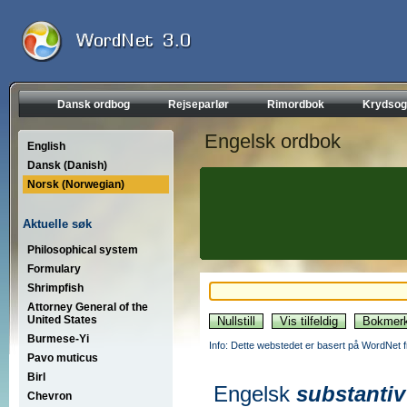
Dansk ordbog
Rejseparlør
Rimordbok
Krydsog
Engelsk ordbok
English
Dansk (Danish)
Norsk (Norwegian)
Aktuelle søk
Philosophical system
Formulary
Shrimpfish
Attorney General of the
United States
Burmese-Yi
Info: Dette webstedet er basert på WordNet f
Pavo muticus
Birl
Engelsk
substantiv
Chevron