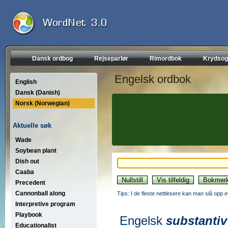
Dansk ordbog
Rejseparlør
Rimordbok
Krydsog
Engelsk ordbok
English
Dansk (Danish)
Norsk (Norwegian)
Aktuelle søk
Wade
Soybean plant
Dish out
Caaba
Precedent
Cannonball along
Tips: I de fleste nettlesere kan man slå opp 
Interpretive program
Playbook
Engelsk
substantiv
Educationalist