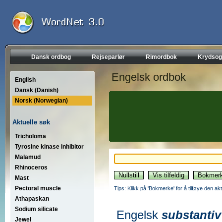
Dansk ordbog
Rejseparlør
Rimordbok
Krydsog
Engelsk ordbok
English
Dansk (Danish)
Norsk (Norwegian)
Aktuelle søk
Tricholoma
Tyrosine kinase inhibitor
Malamud
Rhinoceros
Mast
Pectoral muscle
Tips: Klikk på 'Bokmerke' for å tilføye den akt
Athapaskan
Sodium silicate
Engelsk
substantiv
Jewel