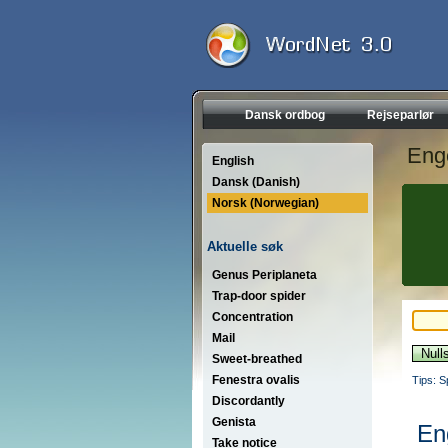
Dansk ordbog
Rejseparlør
Eng
English
Dansk (Danish)
Norsk (Norwegian)
Aktuelle søk
Genus Periplaneta
Trap-door spider
Concentration
Mail
Sweet-breathed
Fenestra ovalis
Tips: S
Discordantly
Genista
En
Take notice