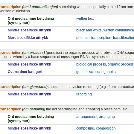
transcription
(om kommunikasjon)
something written, especially copied from one
version of dictation
Ord med samme betydning
written text
(synonymer)
Mindre spesifikke uttrykk
black and white
,
written communica
Mere spesifikke uttrykk
phonetic transcription
,
transliteratio
transcription
(om prosess)
(genetics) the organic process whereby the DNA seque
process whereby a base sequence of messenger RNA is synthesized on a templa
Mindre spesifikke uttrykk
biological process
,
organic process
Overordnet kategori
genetic science
,
genetics
transcription
(om gjenstand)
a sound or television recording (e.g., from a broadcas
Mindre spesifikke uttrykk
recording
transcription
(om handling)
the act of arranging and adapting a piece of music
Ord med samme betydning
arrangement
,
arranging
(synonymer)
Mindre spesifikke uttrykk
composing
,
composition