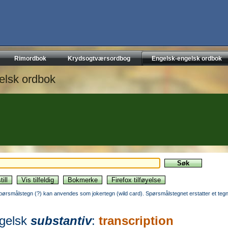
Rimordbok
Krydsogtværsordbog
Engelsk-engelsk ordbok
elsk ordbok
pørsmålstegn (?) kan anvendes som jokertegn (wild card). Spørsmålstegnet erstatter et tegn
gelsk
substantiv
:
transcription