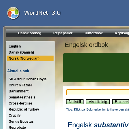
Dansk ordbog
Rejseparlør
Rimordbok
Krydsog
Engelsk ordbok
English
Dansk (Danish)
Norsk (Norwegian)
Aktuelle søk
Sir Arthur Conan Doyle
Church Father
Banishment
Somataesthesis
Cross-fertilise
Republic of Turkey
Tips: Klikk på 'Bokmerke' for å tilføye den akt
Crucify
Genus Equetus
Engelsk
substantiv
Reprobate