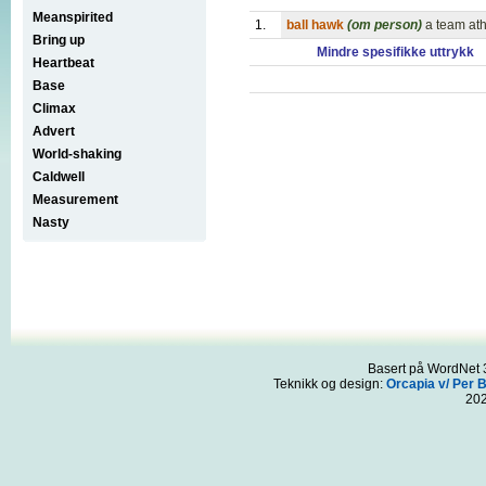
Meanspirited
1.
ball hawk
(om person)
a team ath
Bring up
Mindre spesifikke uttrykk
Heartbeat
Base
Climax
Advert
World-shaking
Caldwell
Measurement
Nasty
Basert på WordNet 3
Teknikk og design:
Orcapia v/ Per 
20