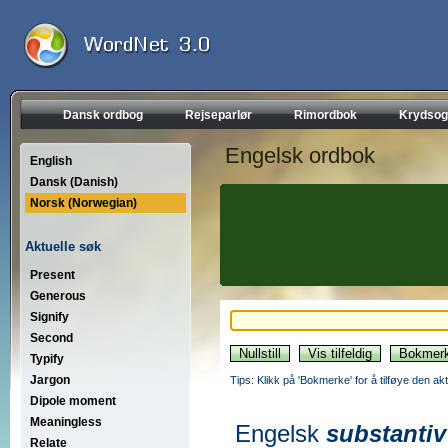
Dansk ordbog
Rejseparlør
Rimordbok
Krydsog
Engelsk ordbok
English
Dansk (Danish)
Norsk (Norwegian)
Aktuelle søk
Present
Generous
Signify
Second
Typify
Jargon
Tips: Klikk på 'Bokmerke' for å tilføye den akt
Dipole moment
Meaningless
Engelsk
substantiv
Relate