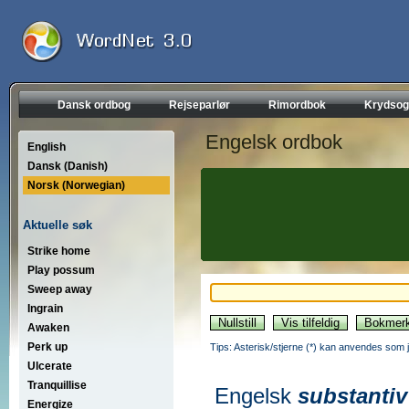
Dansk ordbog
Rejseparlør
Rimordbok
Krydsog
Engelsk ordbok
English
Dansk (Danish)
Norsk (Norwegian)
Aktuelle søk
Strike home
Play possum
Sweep away
Ingrain
Awaken
Perk up
Tips: Asterisk/stjerne (*) kan anvendes som jok
Ulcerate
Tranquillise
Engelsk
substantiv
Energize