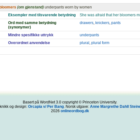
bloomers
(om gjenstand)
underpants worn by women
Eksempler med tilsvarende betydning
She was afraid that her bloomers 
Ord med samme betydning
drawers
,
knickers
,
pants
(synonymer)
Mindre spesifikke uttrykk
underpants
Overordnet anvendelse
plural
,
plural form
Basert på WordNet 3.0 copyright © Princeton University.
knikk og design:
Orcapia v/ Per Bang
. Norsk utgave:
Anne Margrethe Dahll Steine
2026
onlineordbog.dk