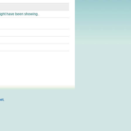
might have been showing.
rt
.