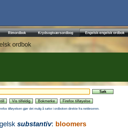
Rimordbok
Krydsogtværsordbog
Engelsk-engelsk ordbok
elsk ordbok
irefox tilføyelsen gjør det mulig å søke i ordboken direkte fra nettleseren.
gelsk
substantiv
:
bloomers