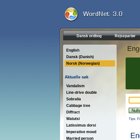
Dansk ordbog
Rejseparlør
Eng
English
Dansk (Danish)
Norsk (Norwegian)
Aktuelle søk
Vandalism
Line-drive double
Sobralia
Cabbage tree
Diffract
Watutsi
Tips: F
Latissimus dorsi
Imperative mood
En
Married person