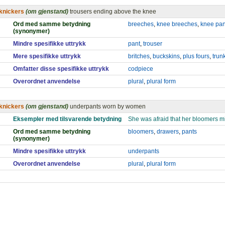
knickers
(om gjenstand)
trousers ending above the knee
Ord med samme betydning
breeches
,
knee breeches
,
knee pan
(synonymer)
Mindre spesifikke uttrykk
pant
,
trouser
Mere spesifikke uttrykk
britches
,
buckskins
,
plus fours
,
trun
Omfatter disse spesifikke uttrykk
codpiece
Overordnet anvendelse
plural
,
plural form
knickers
(om gjenstand)
underpants worn by women
Eksempler med tilsvarende betydning
She was afraid that her bloomers 
Ord med samme betydning
bloomers
,
drawers
,
pants
(synonymer)
Mindre spesifikke uttrykk
underpants
Overordnet anvendelse
plural
,
plural form