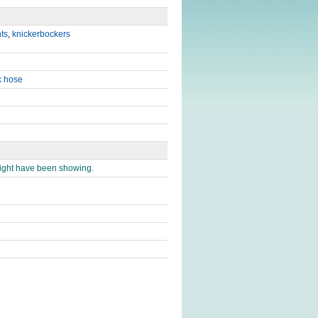
ts
,
knickerbockers
k hose
might have been showing.