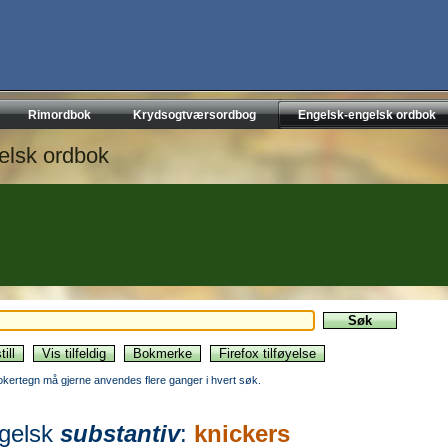
Rimordbok
Krydsogtværsordbog
Engelsk-engelsk ordbok
elsk ordbok
okertegn må gjerne anvendes flere ganger i hvert søk.
gelsk
substantiv
:
knickers