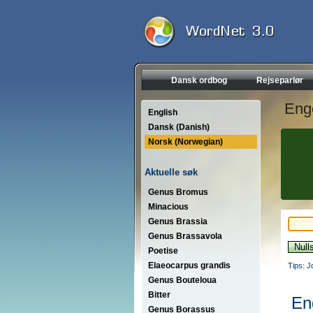
Dansk ordbog
Rejseparlør
Eng
English
Dansk (Danish)
Norsk (Norwegian)
Aktuelle søk
Genus Bromus
Minacious
Genus Brassia
Genus Brassavola
Poetise
Elaeocarpus grandis
Tips: J
Genus Bouteloua
Bitter
En
Genus Borassus