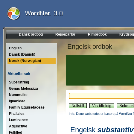
Dansk ordbog
Rejseparlør
Rimordbok
Krydsog
Engelsk ordbok
English
Dansk (Danish)
Norsk (Norwegian)
Aktuelle søk
Superstring
Genus Melospiza
Nummulite
Iguanidae
Family Equisetaceae
Phallales
Info: Dette webstedet er basert på WordNet f
Luminance
Adjunctive
Engelsk
substantiv
Fulfilled