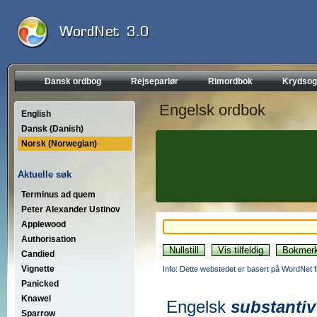
Dansk ordbog
Rejseparlør
Rimordbok
Krydsog
Engelsk ordbok
English
Dansk (Danish)
Norsk (Norwegian)
Aktuelle søk
Terminus ad quem
Peter Alexander Ustinov
Applewood
Authorisation
Candied
Vignette
Info: Dette webstedet er basert på WordNet f
Panicked
Knawel
Engelsk
substantiv
Sparrow