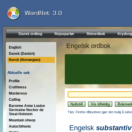
Dansk ordbog
Rejseparlør
Rimordbok
Krydsog
Engelsk ordbok
English
Dansk (Danish)
Norsk (Norwegian)
Aktuelle søk
Profile
Craftiness
Murderess
Calling
Baronne Anne Louise
Germaine Necker de
Tips: Firefox tilføyelsen gjør det mulig å søke
Steal-Holstein
Mountain sheep
Engelsk
substantiv
Autochthonic