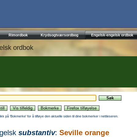
Rimordbok
Krydsogtværsordbog
Engelsk-engelsk ordbok
elsk ordbok
likk på 'Bokmerke' for å tilføye den aktuelle siden til dine bokmerker i nettleseren.
gelsk
substantiv
:
Seville orange