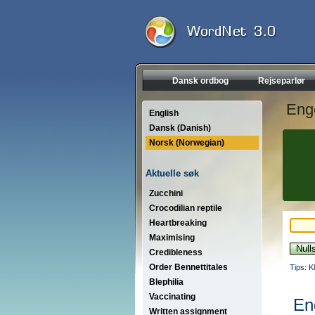
Dansk ordbog
Rejseparlør
Eng
English
Dansk (Danish)
Norsk (Norwegian)
Aktuelle søk
Zucchini
Crocodilian reptile
Heartbreaking
Maximising
Credibleness
Order Bennettitales
Tips: K
Blephilia
Vaccinating
En
Written assignment