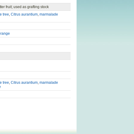
er fruit; used as grafting stock
e tree
,
Citrus aurantium
,
marmalade
orange
e tree
,
Citrus aurantium
,
marmalade
e