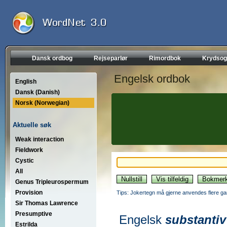
Dansk ordbog
Rejseparlør
Rimordbok
Krydsog
Engelsk ordbok
English
Dansk (Danish)
Norsk (Norwegian)
Aktuelle søk
Weak interaction
Fieldwork
Cystic
All
Genus Tripleurospermum
Provision
Tips: Jokertegn må gjerne anvendes flere gan
Sir Thomas Lawrence
Presumptive
Engelsk
substantiv
Estrilda