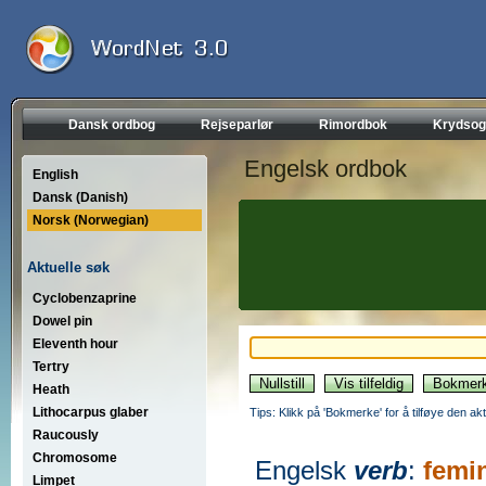
Dansk ordbog
Rejseparlør
Rimordbok
Krydsog
Engelsk ordbok
English
Dansk (Danish)
Norsk (Norwegian)
Aktuelle søk
Cyclobenzaprine
Dowel pin
Eleventh hour
Tertry
Heath
Lithocarpus glaber
Tips: Klikk på 'Bokmerke' for å tilføye den akt
Raucously
Chromosome
Engelsk
verb
:
femi
Limpet