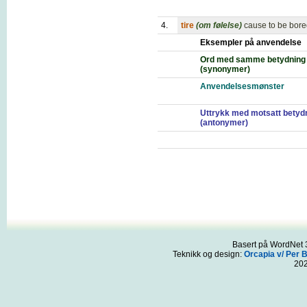
4.
tire
(om følelse)
cause to be bor
Eksempler på anvendelse
Ord med samme betydning
(synonymer)
Anvendelsesmønster
Uttrykk med motsatt betyd
(antonymer)
Basert på WordNet 3
Teknikk og design:
Orcapia v/ Per 
20