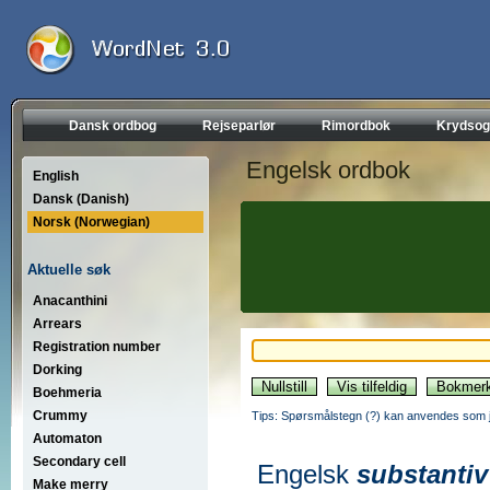
Dansk ordbog
Rejseparlør
Rimordbok
Krydsog
Engelsk ordbok
English
Dansk (Danish)
Norsk (Norwegian)
Aktuelle søk
Anacanthini
Arrears
Registration number
Dorking
Boehmeria
Crummy
Tips: Spørsmålstegn (?) kan anvendes som jo
Automaton
Secondary cell
Engelsk
substantiv
Make merry