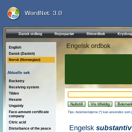
Dansk ordbog
Rejseparlør
Rimordbok
Krydsog
Engelsk ordbok
English
Dansk (Danish)
Norsk (Norwegian)
Aktuelle søk
Rocketry
Receiving system
Tilden
Hexane
Ungainly
Face-amount certificate
Tips: Asterisk/stjerne (*) kan anvendes som jok
company
Citric acid
Engelsk
substantiv
Disturbance of the peace