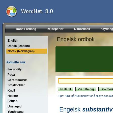
Dansk ordbog
Rejseparlør
Rimordbok
Krydsog
Engelsk ordbok
English
Dansk (Danish)
Norsk (Norwegian)
Aktuelle søk
Fecundity
Paca
Ceratosaurus
Smallholder
Knoll
Hooker
Tips: Klikk på 'Bokmerke' for å tilføye den akt
Leftish
Unstaged
Engelsk
substantiv
Youth gang