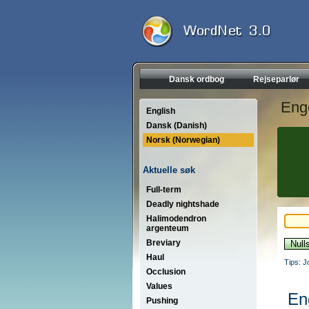
Dansk ordbog
Rejseparlør
Eng
English
Dansk (Danish)
Norsk (Norwegian)
Aktuelle søk
Full-term
Deadly nightshade
Halimodendron
argenteum
Breviary
Haul
Tips: J
Occlusion
Values
En
Pushing