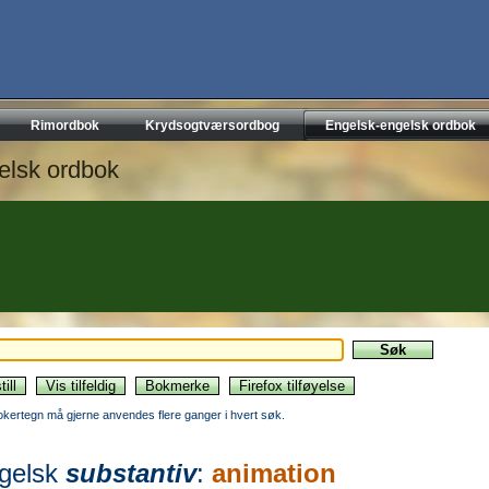
Rimordbok
Krydsogtværsordbog
Engelsk-engelsk ordbok
elsk ordbok
okertegn må gjerne anvendes flere ganger i hvert søk.
gelsk
substantiv
:
animation