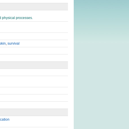
 physical processes.
skin
,
survival
ication