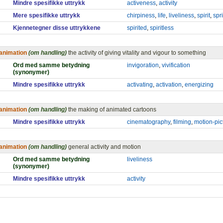
Mindre spesifikke uttrykk
activeness
,
activity
Mere spesifikke uttrykk
chirpiness
,
life
,
liveliness
,
spirit
,
spr
Kjennetegner disse uttrykkene
spirited
,
spiritless
animation
(om handling)
the activity of giving vitality and vigour to something
Ord med samme betydning
invigoration
,
vivification
(synonymer)
Mindre spesifikke uttrykk
activating
,
activation
,
energizing
animation
(om handling)
the making of animated cartoons
Mindre spesifikke uttrykk
cinematography
,
filming
,
motion-pic
animation
(om handling)
general activity and motion
Ord med samme betydning
liveliness
(synonymer)
Mindre spesifikke uttrykk
activity