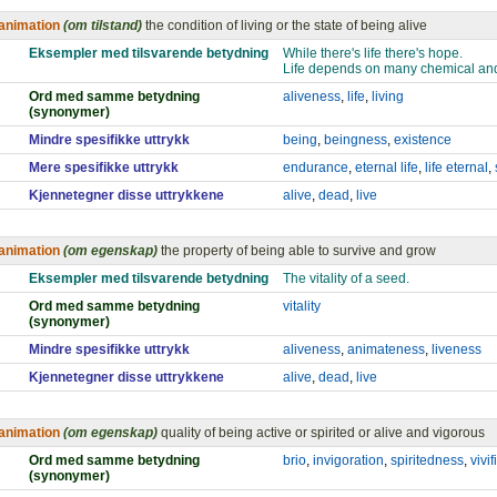
animation
(om tilstand)
the condition of living or the state of being alive
Eksempler med tilsvarende betydning
While there's life there's hope.
Life depends on many chemical and
Ord med samme betydning
aliveness
,
life
,
living
(synonymer)
Mindre spesifikke uttrykk
being
,
beingness
,
existence
Mere spesifikke uttrykk
endurance
,
eternal life
,
life eternal
,
Kjennetegner disse uttrykkene
alive
,
dead
,
live
animation
(om egenskap)
the property of being able to survive and grow
Eksempler med tilsvarende betydning
The vitality of a seed.
Ord med samme betydning
vitality
(synonymer)
Mindre spesifikke uttrykk
aliveness
,
animateness
,
liveness
Kjennetegner disse uttrykkene
alive
,
dead
,
live
animation
(om egenskap)
quality of being active or spirited or alive and vigorous
Ord med samme betydning
brio
,
invigoration
,
spiritedness
,
vivif
(synonymer)