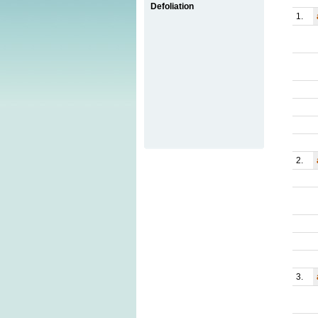
Defoliation
1.
2.
3.