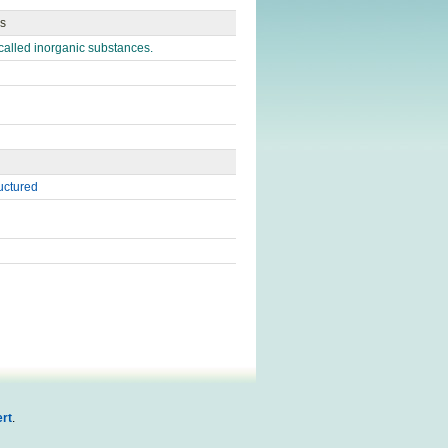
is
 called inorganic substances.
uctured
rt
.