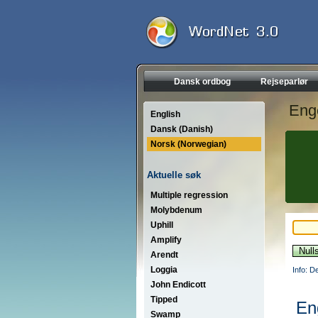
Dansk ordbog
Rejseparlør
Eng
English
Dansk (Danish)
Norsk (Norwegian)
Aktuelle søk
Multiple regression
Molybdenum
Uphill
Amplify
Arendt
Loggia
Info: D
John Endicott
Tipped
En
Swamp