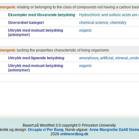
inorganic
relating or belonging to the class of compounds not having a carbon bas
Eksempler med tilsvarende betydning
Hydrochloric and sulfuric acids are
Overordnet kategori
chemical science
,
chemistry
Uttrykk med motsatt betydning
organic
(antonymer)
inorganic
lacking the properties characteristic of living organisms
Uttrykk med lignende betydning
amorphous
,
artificial
,
mineral
,
unstr
Uttrykk med motsatt betydning
organic
(antonymer)
Basert på WordNet 3.0 copyright © Princeton University.
knikk og design:
Orcapia v/ Per Bang
. Norsk utgave:
Anne Margrethe Dahll Steine
2026
onlineordbog.dk