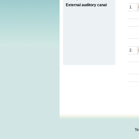
External auditory canal
1.
2.
Te