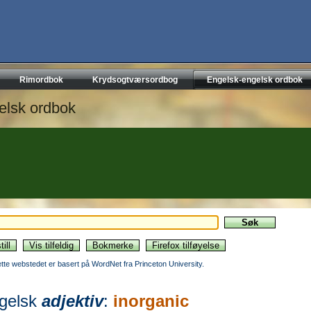
Rimordbok
Krydsogtværsordbog
Engelsk-engelsk ordbok
elsk ordbok
ette webstedet er basert på WordNet fra Princeton University.
gelsk
adjektiv
:
inorganic