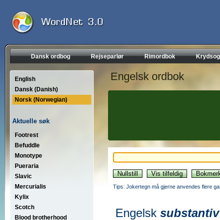
Dansk ordbog
Rejseparlør
Rimordbok
Krydsog
Engelsk ordbok
English
Dansk (Danish)
Norsk (Norwegian)
Aktuelle søk
Footrest
Befuddle
Monotype
Pueraria
Slavic
Mercurialis
Tips: Jokertegn må gjerne anvendes flere gan
Kylix
Scotch
Engelsk
substantiv
Blood brotherhood