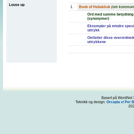
Louse up
1.
Book of Habakkuk
(om kommuni
Ord med samme betydning
(synonymer)
Eksempler på mindre spesi
uttrykk
Omfatter disse overordned
uttrykkene
Basert på WordNet 3
Teknikk og design:
Orcapia v/ Per 
20