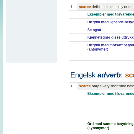
1.
scarce
deficient in quantity or 
Eksempler med tilsvarende
Uttrykk med lignende bety
Se også
Kjennetegner disse uttryk
Uttrykk med motsatt betyd
(antonymer)
Engelsk
adverb
:
sc
1.
scarce
only a very short time bef
Eksempler med tilsvarende
Ord med samme betydning
(synonymer)