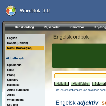
Dansk ordbog
Rejseparlør
Rimordbok
Krydsog
Engelsk ordbok
English
Dansk (Danish)
Norsk (Norwegian)
Aktuelle søk
Ophiuchus
Guile
Prong
Quiddity
Hoi polloi
Airing cupboard
Tips: Asterisk/stjerne (*) kan anvendes som jok
Africa
White knight
Engelsk
adjektiv
:
s
See to it