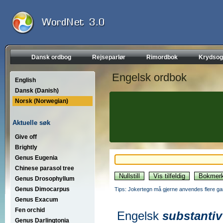
Dansk ordbog
Rejseparlør
Rimordbok
Krydsog
Engelsk ordbok
English
Dansk (Danish)
Norsk (Norwegian)
Aktuelle søk
Give off
Brightly
Genus Eugenia
Chinese parasol tree
Genus Drosophyllum
Genus Dimocarpus
Tips: Jokertegn må gjerne anvendes flere gan
Genus Exacum
Fen orchid
Engelsk
substantiv
Genus Darlingtonia