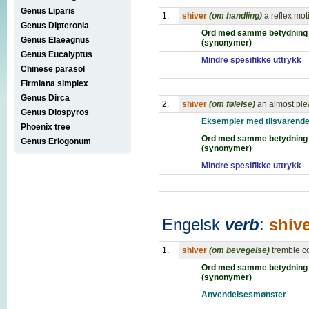
Genus Liparis
1.
shiver
(om handling)
a reflex mot
Genus Dipteronia
Ord med samme betydning
Genus Elaeagnus
(synonymer)
Genus Eucalyptus
Mindre spesifikke uttrykk
Chinese parasol
Firmiana simplex
Genus Dirca
2.
shiver
(om følelse)
an almost ple
Genus Diospyros
Eksempler med tilsvarende
Phoenix tree
Ord med samme betydning
Genus Eriogonum
(synonymer)
Mindre spesifikke uttrykk
Engelsk
verb
:
shiv
1.
shiver
(om bevegelse)
tremble co
Ord med samme betydning
(synonymer)
Anvendelsesmønster