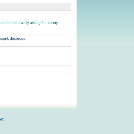
man to be constantly asking for money.
ecent
,
decorous
rt
.