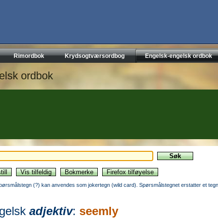
Rimordbok
Krydsogtværsordbog
Engelsk-engelsk ordbok
elsk ordbok
pørsmålstegn (?) kan anvendes som jokertegn (wild card). Spørsmålstegnet erstatter et tegn
gelsk
adjektiv
:
seemly