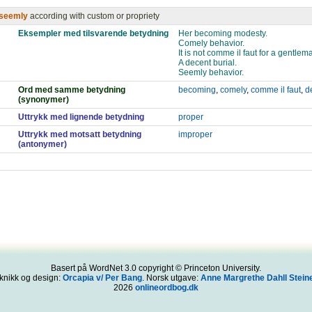
seemly
according with custom or propriety
Eksempler med tilsvarende betydning
Her becoming modesty.
Comely behavior.
It is not comme il faut for a gentle
A decent burial.
Seemly behavior.
Ord med samme betydning
becoming
,
comely
,
comme il faut
,
d
(synonymer)
Uttrykk med lignende betydning
proper
Uttrykk med motsatt betydning
improper
(antonymer)
Basert på WordNet 3.0 copyright © Princeton University.
knikk og design:
Orcapia v/ Per Bang
. Norsk utgave:
Anne Margrethe Dahll Steine
2026
onlineordbog.dk