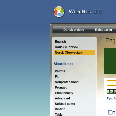
Dansk ordbog
Rejseparlør
Eng
English
Dansk (Danish)
Norsk (Norwegian)
Aktuelle søk
Painful
Fit
Nonprofessional
Pronged
Emotionality
Advanced
Tips: S
Softball game
Distich
En
Table