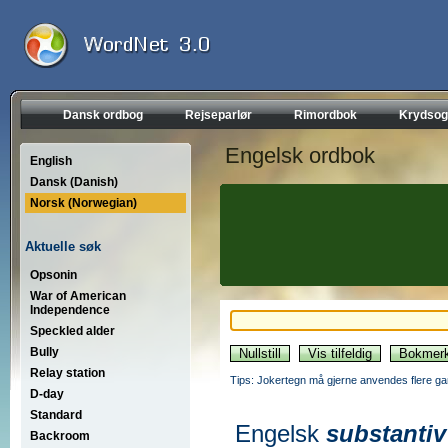
Dansk ordbog
Rejseparlør
Rimordbok
Krydsog
Engelsk ordbok
English
Dansk (Danish)
Norsk (Norwegian)
Aktuelle søk
Opsonin
War of American
Independence
Speckled alder
Bully
Relay station
Tips: Jokertegn må gjerne anvendes flere gan
D-day
Standard
Engelsk
substantiv
Backroom