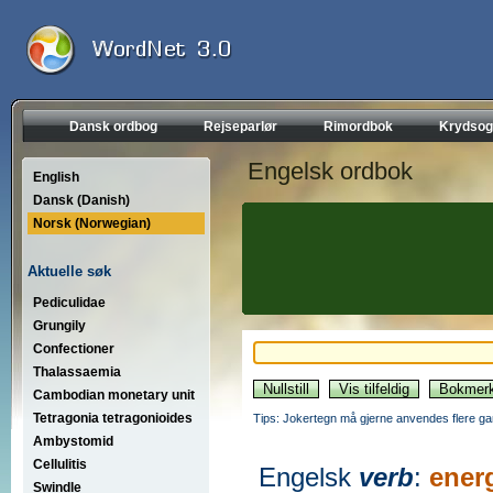
Dansk ordbog
Rejseparlør
Rimordbok
Krydsog
Engelsk ordbok
English
Dansk (Danish)
Norsk (Norwegian)
Aktuelle søk
Pediculidae
Grungily
Confectioner
Thalassaemia
Cambodian monetary unit
Tetragonia tetragonioides
Tips: Jokertegn må gjerne anvendes flere gan
Ambystomid
Cellulitis
Engelsk
verb
:
ener
Swindle