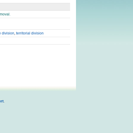
emoval.
e division
,
territorial division
rt
.