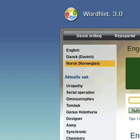
Dansk ordbog
Rejseparlør
Eng
English
Dansk (Danish)
Norsk (Norwegian)
Aktuelle søk
Uropathy
Serial operation
Ommastrephes
Tombak
Genus Holothuria
Designer
Tips: I
Awny
Synchronic
En
Chemistry