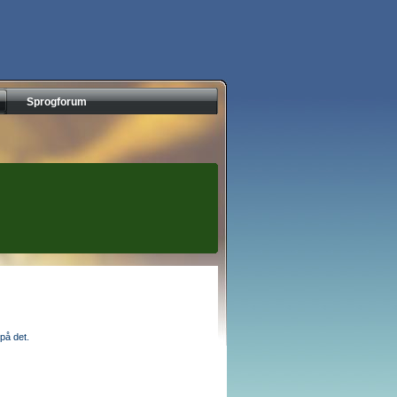
Sprogforum
på det.