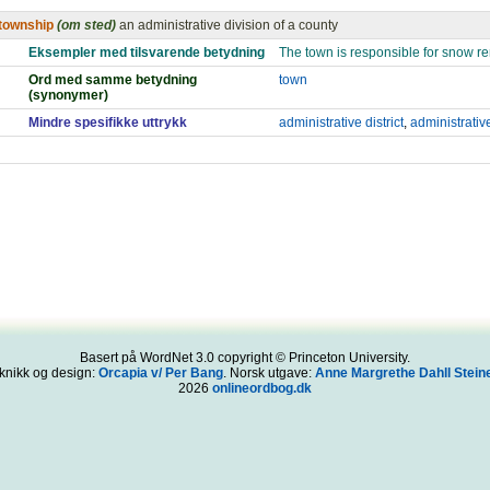
township
(om sted)
an administrative division of a county
Eksempler med tilsvarende betydning
The town is responsible for snow r
Ord med samme betydning
town
(synonymer)
Mindre spesifikke uttrykk
administrative district
,
administrativ
Basert på WordNet 3.0 copyright © Princeton University.
knikk og design:
Orcapia v/ Per Bang
. Norsk utgave:
Anne Margrethe Dahll Steine
2026
onlineordbog.dk