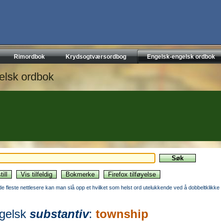
Rimordbok
Krydsogtværsordbog
Engelsk-engelsk ordbok
elsk ordbok
 de fleste nettlesere kan man slå opp et hvilket som helst ord utelukkende ved å dobbeltklikke 
gelsk
substantiv
:
township