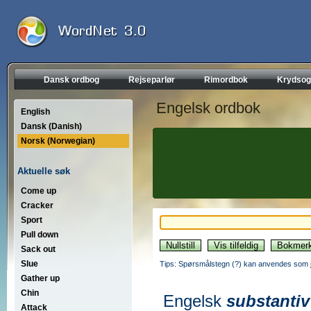
Dansk ordbog
Rejseparlør
Rimordbok
Krydsog
Engelsk ordbok
English
Dansk (Danish)
Norsk (Norwegian)
Aktuelle søk
Come up
Cracker
Sport
Pull down
Sack out
Slue
Tips: Spørsmålstegn (?) kan anvendes som jo
Gather up
Chin
Engelsk
substantiv
Attack