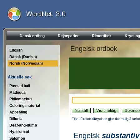
Dansk ordbog
Rejseparlør
Rimordbok
Krydsog
Engelsk ordbok
English
Dansk (Danish)
Norsk (Norwegian)
Aktuelle søk
Passed ball
Madoqua
Philomachus
Coloring material
Appealing
Dillenia
Tips: Firefox tilføyelsen gjør det mulig å søke
Deaf-and-dumb
Hyderabad
Engelsk
substantiv
Salomon