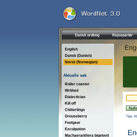
Dansk ordbog
Rejseparlør
Eng
English
Dansk (Danish)
Norsk (Norwegian)
Aktuelle søk
Roller coaster
Writhed
Dialectician
Kill off
Chitterlings
Grouseberry
Tips: K
Footgear
Exculpation
En
Machaeranthera bigelovii