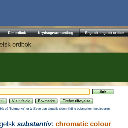
Rimordbok
Krydsogtværsordbog
Engelsk-engelsk ordbok
elsk ordbok
likk på 'Bokmerke' for å tilføye den aktuelle siden til dine bokmerker i nettleseren.
gelsk
substantiv
:
chromatic colour