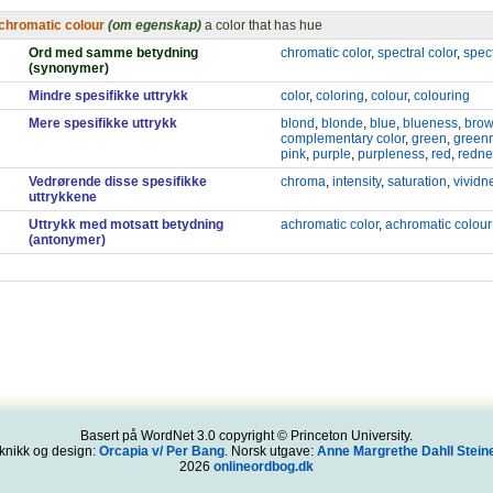
chromatic colour
(om egenskap)
a color that has hue
Ord med samme betydning
chromatic color
,
spectral color
,
spect
(synonymer)
Mindre spesifikke uttrykk
color
,
coloring
,
colour
,
colouring
Mere spesifikke uttrykk
blond
,
blonde
,
blue
,
blueness
,
bro
complementary color
,
green
,
green
pink
,
purple
,
purpleness
,
red
,
redne
Vedrørende disse spesifikke
chroma
,
intensity
,
saturation
,
vividn
uttrykkene
Uttrykk med motsatt betydning
achromatic color
,
achromatic colour
(antonymer)
Basert på WordNet 3.0 copyright © Princeton University.
knikk og design:
Orcapia v/ Per Bang
. Norsk utgave:
Anne Margrethe Dahll Steine
2026
onlineordbog.dk