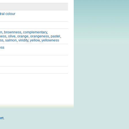
ral colour
wn
,
brownness
,
complementary
,
ness
,
olive
,
orange
,
orangeness
,
pastel
,
ss
,
salmon
,
viridity
,
yellow
,
yellowness
ess
rt
.