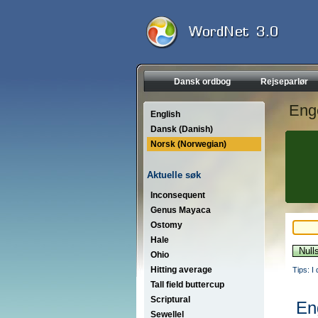
Dansk ordbog
Rejseparlør
Eng
English
Dansk (Danish)
Norsk (Norwegian)
Aktuelle søk
Inconsequent
Genus Mayaca
Ostomy
Hale
Ohio
Hitting average
Tips: I
Tall field buttercup
Scriptural
En
Sewellel