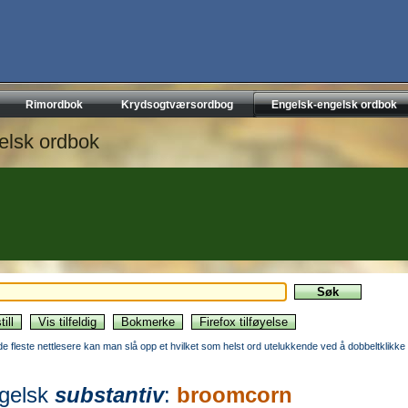
Rimordbok
Krydsogtværsordbog
Engelsk-engelsk ordbok
elsk ordbok
 de fleste nettlesere kan man slå opp et hvilket som helst ord utelukkende ved å dobbeltklikke 
gelsk
substantiv
:
broomcorn