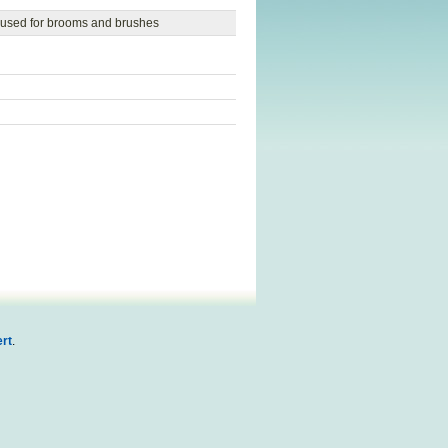
le used for brooms and brushes
rt
.