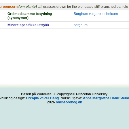
broomcorn
(om plante)
tall grasses grown for the elongated stiff-branched panic
Ord med samme betydning
Sorghum vulgare technicum
(synonymer)
Mindre spesifikke uttrykk
sorghum
Basert på WordNet 3.0 copyright © Princeton University.
knikk og design:
Orcapia v/ Per Bang
. Norsk utgave:
Anne Margrethe Dahll Steine
2026
onlineordbog.dk