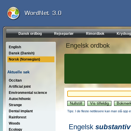
Dansk ordbog
Rejseparlør
Rimordbok
Krydsog
Engelsk ordbok
English
Dansk (Danish)
Norsk (Norwegian)
Aktuelle søk
Occitan
Artificial joint
Environmental science
Autochthonic
Strange
Dental implant
Tips: I de fleste nettlesere kan man slå opp 
Rainforest
Woods
Engelsk
substantiv
Ecology