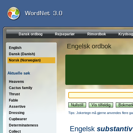
Dansk ordbog
Rejseparlør
Rimordbok
Krydsog
Engelsk ordbok
English
Dansk (Danish)
Norsk (Norwegian)
Aktuelle søk
Heavens
Cactus family
Thrust
Fable
Assertive
Dressing
Tips: Jokertegn må gjerne anvendes flere gan
Cupbearer
Determinateness
Engelsk
substantiv
Collect