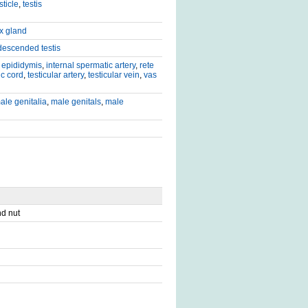
sticle
,
testis
x gland
escended testis
,
epididymis
,
internal spermatic artery
,
rete
c cord
,
testicular artery
,
testicular vein
,
vas
ale genitalia
,
male genitals
,
male
nd nut