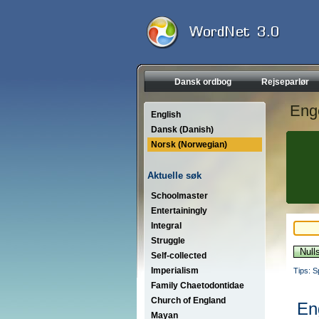
Dansk ordbog
Rejseparlør
Eng
English
Dansk (Danish)
Norsk (Norwegian)
Aktuelle søk
Schoolmaster
Entertainingly
Integral
Struggle
Self-collected
Imperialism
Tips: S
Family Chaetodontidae
Church of England
En
Mayan