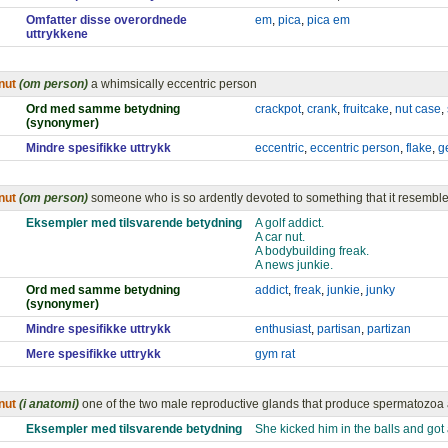
Omfatter disse overordnede
em
,
pica
,
pica em
uttrykkene
nut
(om person)
a whimsically eccentric person
Ord med samme betydning
crackpot
,
crank
,
fruitcake
,
nut case
,
(synonymer)
Mindre spesifikke uttrykk
eccentric
,
eccentric person
,
flake
,
g
nut
(om person)
someone who is so ardently devoted to something that it resemble
Eksempler med tilsvarende betydning
A golf addict.
A car nut.
A bodybuilding freak.
A news junkie.
Ord med samme betydning
addict
,
freak
,
junkie
,
junky
(synonymer)
Mindre spesifikke uttrykk
enthusiast
,
partisan
,
partizan
Mere spesifikke uttrykk
gym rat
nut
(i anatomi)
one of the two male reproductive glands that produce spermatozoa
Eksempler med tilsvarende betydning
She kicked him in the balls and got