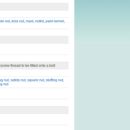
ble nut
,
kola nut
,
mast
,
nutlet
,
palm kernel
,
screw thread to be fitted onto a bolt
ng nut
,
safety nut
,
square nut
,
stuffing nut
,
g-nut