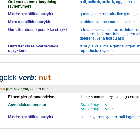
Ord med samme betydning
ball
,
ballock
,
bollock
,
egg
,
orchis
,
te
(synonymer)
Mindre spesifikke uttrykk
gonad
,
male reproductive gland
,
se
Mere spesifikke uttrykk
cobblers
,
undescended testicle
,
und
Omfatter disse spesifikke uttrykk
arteria testicularis
,
ductus deferens
testis
,
seminiferous tubule
,
spermati
deferens
,
vena testicularis
Omfatter disse overordnede
family jewels
,
male genital organ
,
m
uttrykkene
reproductive system
gelsk
verb
:
nut
nut
(om relasjon)
gather nuts
Eksempler på anvendelse
In the summer they like to go out a
Anvendelsesmønster
Somebody ----s.
Somebody ----s PP
Mindre spesifikke uttrykk
collect
,
garner
,
gather
,
pull together