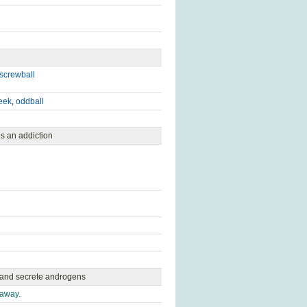
screwball
eek
,
oddball
s an addiction
 and secrete androgens
 away.