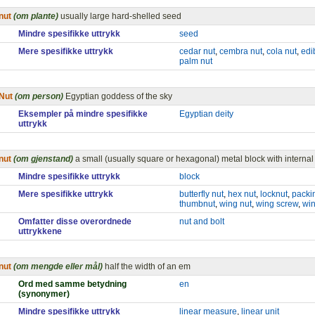
nut
(om plante)
usually large hard-shelled seed
Mindre spesifikke uttrykk
seed
Mere spesifikke uttrykk
cedar nut
,
cembra nut
,
cola nut
,
edi
palm nut
Nut
(om person)
Egyptian goddess of the sky
Eksempler på mindre spesifikke
Egyptian deity
uttrykk
nut
(om gjenstand)
a small (usually square or hexagonal) metal block with internal 
Mindre spesifikke uttrykk
block
Mere spesifikke uttrykk
butterfly nut
,
hex nut
,
locknut
,
packi
thumbnut
,
wing nut
,
wing screw
,
win
Omfatter disse overordnede
nut and bolt
uttrykkene
nut
(om mengde eller mål)
half the width of an em
Ord med samme betydning
en
(synonymer)
Mindre spesifikke uttrykk
linear measure
,
linear unit