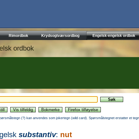
Rimordbok
Krydsogtværsordbog
Engelsk-engelsk ordbok
elsk ordbok
pørsmålstegn (?) kan anvendes som jokertegn (wild card). Spørsmålstegnet erstatter et tegn
gelsk
substantiv
:
nut