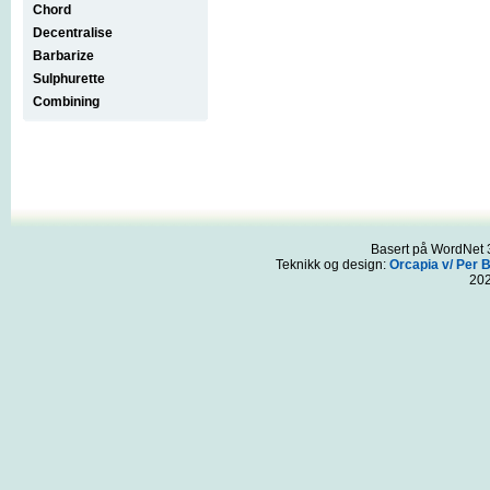
Chord
Decentralise
Barbarize
Sulphurette
Combining
Basert på WordNet 3
Teknikk og design:
Orcapia v/ Per 
20