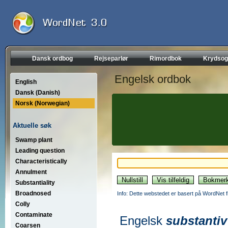
Dansk ordbog
Rejseparlør
Rimordbok
Krydsog
Engelsk ordbok
English
Dansk (Danish)
Norsk (Norwegian)
Aktuelle søk
Swamp plant
Leading question
Characteristically
Annulment
Substantiality
Broadnosed
Info: Dette webstedet er basert på WordNet f
Colly
Contaminate
Engelsk
substantiv
Coarsen