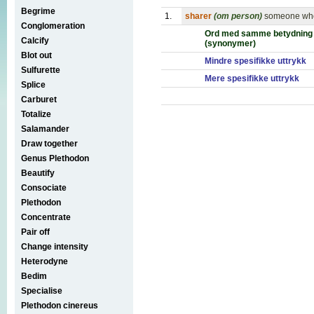
Begrime
1.
sharer
(om person)
someone who 
Conglomeration
Ord med samme betydning
Calcify
(synonymer)
Blot out
Mindre spesifikke uttrykk
Sulfurette
Mere spesifikke uttrykk
Splice
Carburet
Totalize
Salamander
Draw together
Genus Plethodon
Beautify
Consociate
Plethodon
Concentrate
Pair off
Change intensity
Heterodyne
Bedim
Specialise
Plethodon cinereus