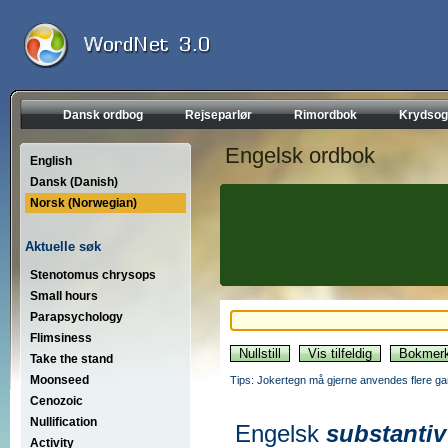
Dansk ordbog
Rejseparlør
Rimordbok
Krydsog
Engelsk ordbok
English
Dansk (Danish)
Norsk (Norwegian)
Aktuelle søk
Stenotomus chrysops
Small hours
Parapsychology
Flimsiness
Take the stand
Moonseed
Tips: Jokertegn må gjerne anvendes flere gan
Cenozoic
Nullification
Engelsk
substantiv
Activity