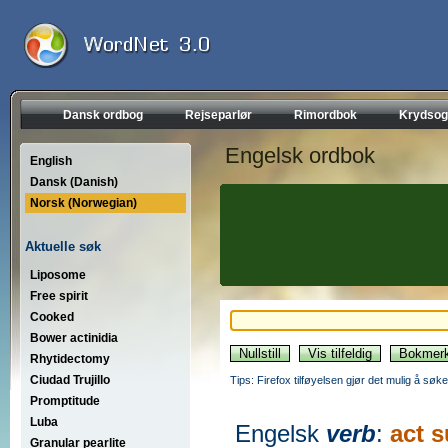
Dansk ordbog
Rejseparlør
Rimordbok
Krydsog
Engelsk ordbok
English
Dansk (Danish)
Norsk (Norwegian)
Aktuelle søk
Liposome
Free spirit
Cooked
Bower actinidia
Rhytidectomy
Ciudad Trujillo
Tips: Firefox tilføyelsen gjør det mulig å søke
Promptitude
Luba
Engelsk
verb
:
act s
Granular pearlite