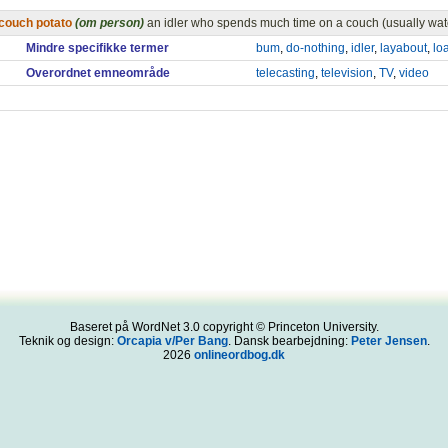
couch potato
(om person)
an idler who spends much time on a couch (usually watc
Mindre specifikke termer
bum
,
do-nothing
,
idler
,
layabout
,
lo
Overordnet emneområde
telecasting
,
television
,
TV
,
video
Baseret på WordNet 3.0 copyright © Princeton University.
Teknik og design:
Orcapia v/Per Bang
. Dansk bearbejdning:
Peter Jensen
.
2026
onlineordbog.dk