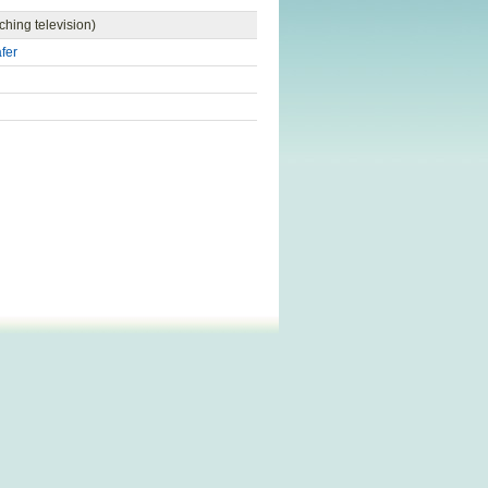
hing television)
afer