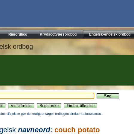
Rimordbog
Krydsogtværsordbog
Engelsk-engelsk ordbog
elsk ordbog
refox tilføjelsen gør det muligt at søge i ordbogen direkte fra browseren.
gelsk
navneord
:
couch potato