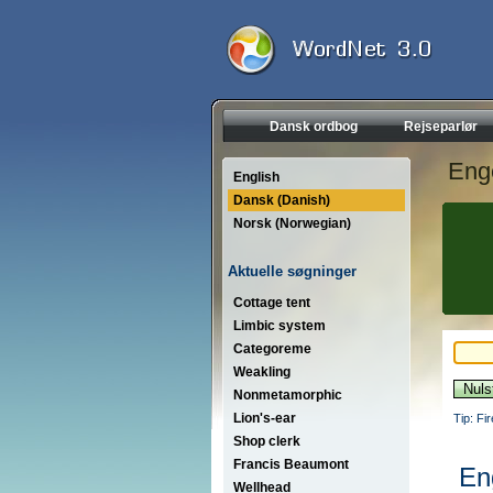
Dansk ordbog
Rejseparlør
Eng
English
Dansk (Danish)
Norsk (Norwegian)
Aktuelle søgninger
Cottage tent
Limbic system
Categoreme
Weakling
Nonmetamorphic
Lion's-ear
Tip: Fi
Shop clerk
Francis Beaumont
En
Wellhead