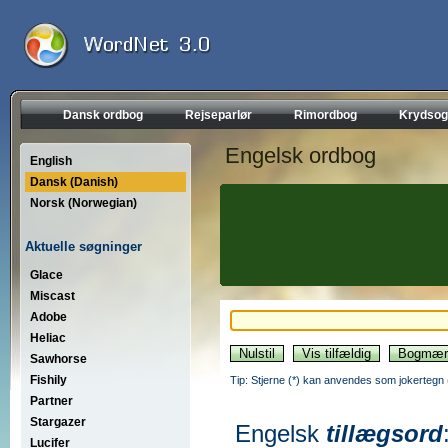
Dansk ordbog
Rejseparlør
Rimordbog
Krydsog
Engelsk ordbog
English
Dansk (Danish)
Norsk (Norwegian)
Aktuelle søgninger
Glace
Miscast
Adobe
Heliac
Sawhorse
Fishily
Tip: Stjerne (*) kan anvendes som jokertegn (wi
Partner
Stargazer
Engelsk
tillægsord
Lucifer