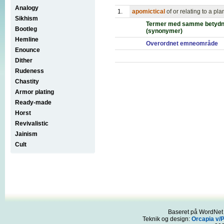
Analogy
1.
apomictical
of or relating to a pl
Sikhism
Termer med samme betydn
Bootleg
(synonymer)
Hemline
Overordnet emneområde
Enounce
Dither
Rudeness
Chastity
Armor plating
Ready-made
Horst
Revivalistic
Jainism
Cult
Baseret på WordNet 3
Teknik og design:
Orcapia v/