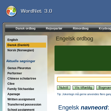
Dansk ordbog
Rejseparlør
Rimordbog
Krydsog
Engelsk ordbog
English
Dansk (Danish)
Norsk (Norwegian)
Aktuelle søgninger
Genus Pleurotus
Performer
Chinese scholartree
Clive
Family Stichaeidae
Apanage
Tip: Jokertegn må gerne anvendes flere gang
Written assignment
Transferred possession
Engelsk
navneord
:
School assignment